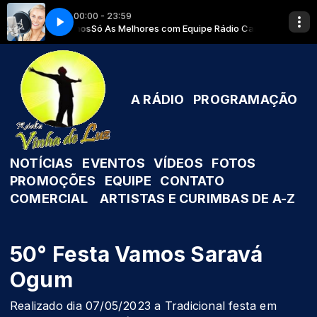
00:00 - 23:59
nção Meus Pretos Velhos
e Rádio Caminhos
Só As Melhores com Equipe Rádio Caminhos
Braguinha de Oxaguiã e José Paulo de Xangô 1
A RÁDIO
PROGRAMAÇÃO
NOTÍCIAS
EVENTOS
VÍDEOS
FOTOS
PROMOÇÕES
EQUIPE
CONTATO
COMERCIAL
ARTISTAS E CURIMBAS DE A-Z
50° Festa Vamos Saravá
Ogum
Realizado dia 07/05/2023 a Tradicional festa em