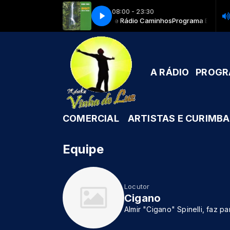
08:00 - 23:30
Especial: Saravá Ogum com Equipe Rádio Caminhos
15 Saudacao ao Povo da Bahia
15 Saudacao ao Povo da Bahia
Programa Especial:
A RÁDIO
PROG
COMERCIAL
ARTISTAS E CURIMBA
Equipe
Locutor
Cigano
Almir "Cigano" Spinelli, faz 