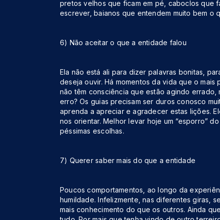
pretos velhos que ficam em pé, caboclos que f
escrever, baianos que entendem muito bem o q
6) Não aceitar o que a entidade falou
Ela não está ali para dizer palavras bonitas, pa
deseja ouvir. Há momentos da vida que o mais
não têm consciência que estão agindo errado,
erro? Os guias precisam ser duros conosco mui
aprenda a apreciar e agradecer estas lições. El
nos orientar. Melhor levar hoje um “esporro” 
péssimas escolhas.
7) Querer saber mais do que a entidade
Poucos comportamentos, ao longo da experiênci
humildade. Infelizmente, nas diferentes giras,
mais conhecimento do que os outros. Ainda que
tudo. Por mais que tenha vindo de outro terreiro