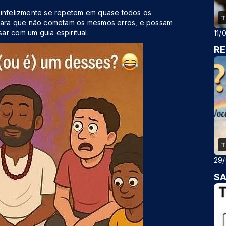
 infelizmente se repetem em quase todos os
T
, para que não cometam os mesmos erros, e possam
r com um guia espiritual.
11/
RE
T
29
SA