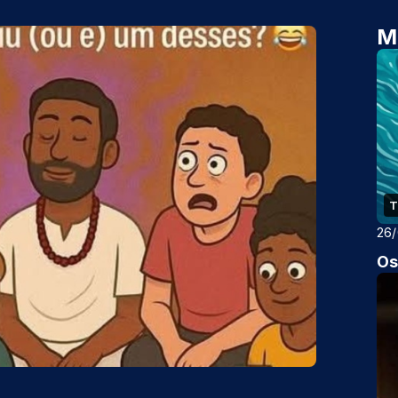
M
T
26
Os