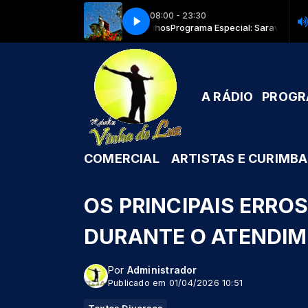
08:00 - 23:30
om Equipe Rádio Caminhos
ol 2- 01 Caboclo da Mata
Melhores de Umbanda vol 2- 01 Caboclo da M
Programa Especial: Saravá Ogum com Equipe
A RÁDIO
PROG
COMERCIAL
ARTISTAS E CURIMBA
OS PRINCIPAIS ERR
DURANTE O ATENDI
Por
Administrador
Publicado em 01/04/2026 10:51