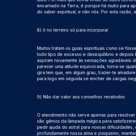
encarnado na Terra, é porque há muito para apre
do saber espiritual, e não nós. Por esta razão, 
8) Ir no terreiro só para incorporar
Muitos tratam os guias espirituais como se fo
todo tipo de excesso e desequilíbrio e depois 
aspiram novamente às sensações agradáveis do 
parecer uma atitude equivocada, torna-se qua
gira tem que, em algum grau, trazer-te amadurec
para logo em seguida se encher de cargas nega
9) Não dar valor aos conselhos recebidos
O atendimento não serve apenas para resolver o
são gênios da lâmpada mágica para satisfazere
pedir ajuda do astral para nossas dificuldades,
profundamente nossa alma e psiquismo, imanta