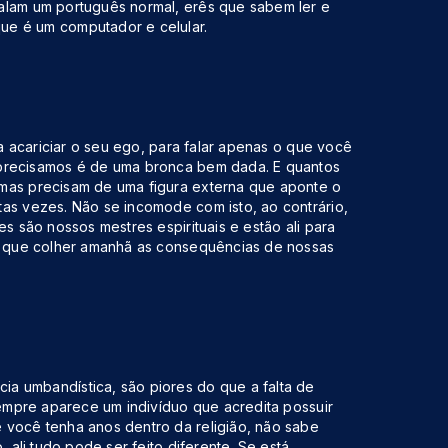
alam um português normal, erês que sabem ler e
ue é um computador e celular.
ra acariciar o seu ego, para falar apenas o que você
 precisamos é de uma bronca bem dada. E quantos
 mas precisam de uma figura externa que aponte o
tas vezes. Não se incomode com isto, ao contrário,
es são nossos mestres espirituais e estão ali para
do que colher amanhã as consequências de nossas
a umbandística, são piores do que a falta de
 sempre aparece um indivíduo que acredita possuir
 você tenha anos dentro da religião, não sabe
, ali tudo pode ser feito diferente. Se está